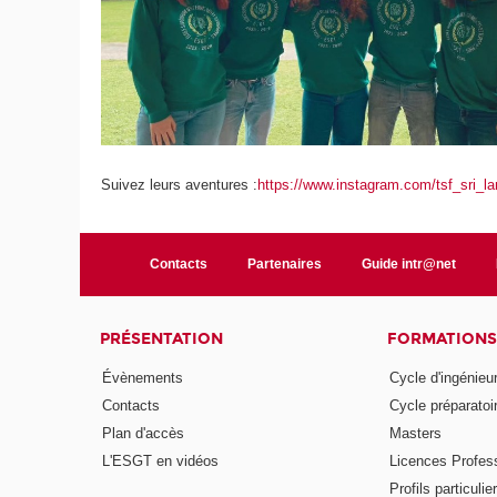
Suivez leurs aventures :
https://www.instagram.com/tsf_sri_l
Contacts
Partenaires
Guide intr@net
PRÉSENTATION
FORMATIONS
Évènements
Cycle d'ingénieu
Contacts
Cycle préparatoir
Plan d'accès
Masters
L'ESGT en vidéos
Licences Profess
Profils particulie