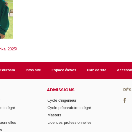
anka_2025/
Eduroam
Infos site
Espace élèves
Plan de site
Accessib
ADMISSIONS
RÉS
r
Cycle d'ingénieur
e intégré
Cycle préparatoire intégré
Masters
ionnelles
Licences professionnelles
rs