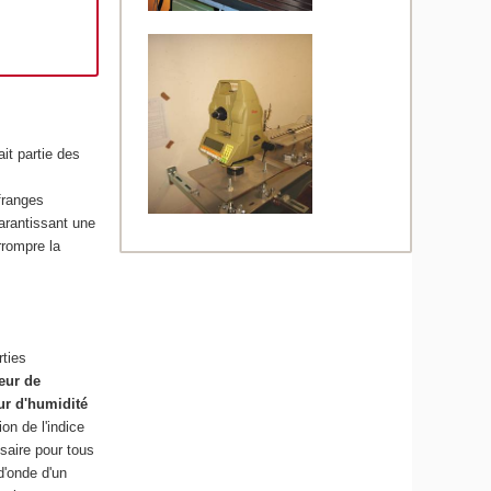
ait partie des
franges
arantissant une
rrompre la
ties
eur de
ur d'humidité
on de l'indice
ssaire pour tous
d'onde d'un