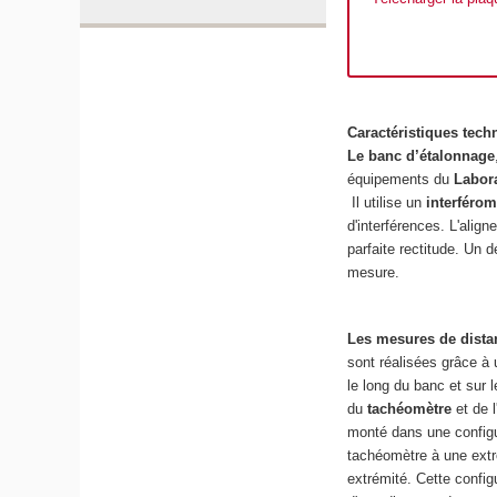
Caractéristiques tech
Le banc d’étalonnage
équipements du
Labora
Il utilise un
interféro
d'interférences. L'alig
parfaite rectitude. Un 
mesure.
Les mesures de dista
sont réalisées grâce à 
le long du banc et sur 
du
tachéomètre
et de l
monté dans une configu
tachéomètre à une extrém
extrémité. Cette config