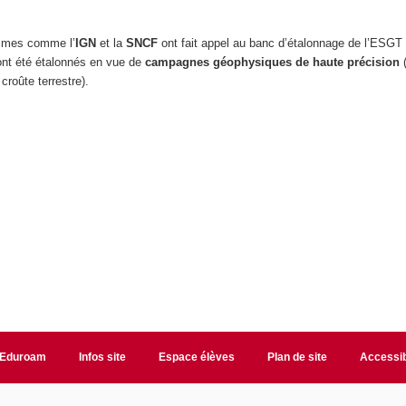
smes comme l’
IGN
et la
SNCF
ont fait appel au banc d’étalonnage de l’ESGT
ont été étalonnés en vue de
campagnes géophysiques de haute précision
(
croûte terrestre).
Eduroam
Infos site
Espace élèves
Plan de site
Accessib