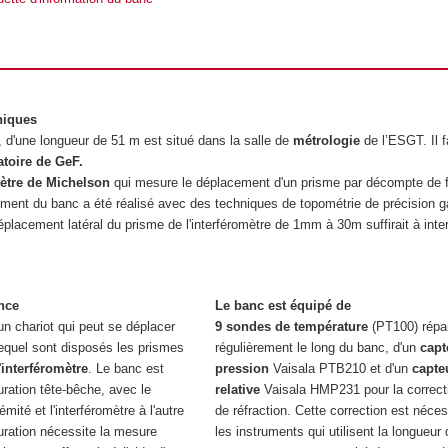
niques
, d'une longueur de 51 m est situé dans la salle de
métrologie
de l’ESGT. Il f
toire de GeF.
mètre de Michelson
qui mesure le déplacement d'un prisme par décompte de 
nement du banc a été réalisé avec des techniques de topométrie de précision g
déplacement latéral du prisme de l'interféromètre de 1mm à 30m suffirait à inte
nce
Le banc est équipé de
un chariot qui peut se déplacer
9 sondes de température
(PT100) répar
lequel sont disposés les prismes
régulièrement le long du banc, d'un
capt
'
interféromètre
. Le banc est
pression
Vaisala PTB210 et d'un
capte
ration tête-bêche, avec le
relative
Vaisala HMP231 pour la correcti
ité et l'interféromètre à l'autre
de réfraction. Cette correction est néce
uration nécessite la mesure
les instruments qui utilisent la longueur 