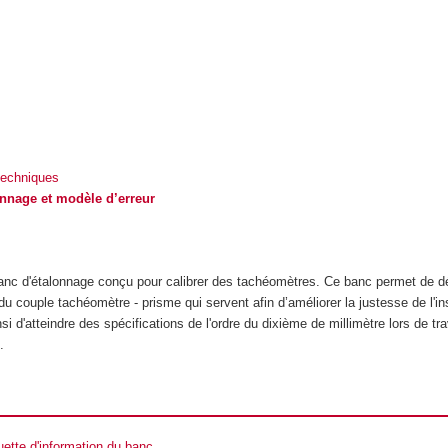
techniques
lonnage et modèle d’erreur
nc d'étalonnage conçu pour calibrer des tachéomètres. Ce banc permet de dé
u couple tachéomètre - prisme qui servent afin d’améliorer la justesse de l'i
si d'atteindre des spécifications de l'ordre du dixième de millimètre lors de tr
.
uette d'information du banc