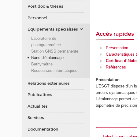
Post doc & thèses
Personnel
Équipements spécialisés
Accès rapides
Laboratoire de
photogrammétrie
Présentation
Station GNSS permanente
Caractéristiques 
Banc d'étalonnage
Certificat d’éta
Bathymétrie
Références
Ressources informatiques
Présentation
Relations extérieures
L'ESGT dispose d'un ba
erreurs systématiques d
Publications
L’étalonnage permet ain
topométrie de précision
Actualités
Services
Documentation
Télécharger la plaq