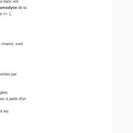
e banc est
 homodyne
de la
e +/- 1
chariot, sont
urnies par
igées
us à partir d'un
nt les