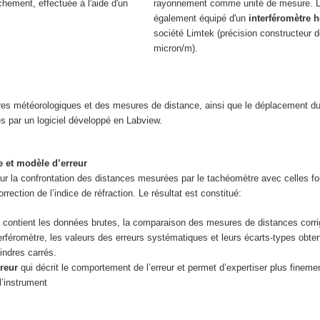
chement, effectuée à l'aide d'un
rayonnement comme unité de mesure. L
également équipé d'un
interféromètre
société Limtek (précision constructeur d
micron/m).
res météorologiques et des mesures de distance, ainsi que le déplacement du 
s par un logiciel développé en Labview.
e et modèle d’erreur
sur la confrontation des distances mesurées par le tachéomètre avec celles fo
orrection de l’indice de réfraction. Le résultat est constitué:
 contient les données brutes, la comparaison des mesures de distances corr
erféromètre, les valeurs des erreurs systématiques et leurs écarts-types obten
indres carrés.
reur
qui décrit le comportement de l’erreur et permet d’expertiser plus fineme
’instrument