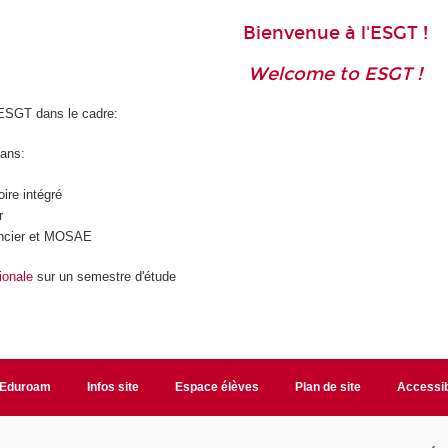
Bienvenue à l'ESGT !
Welcome to ESGT !
'ESGT dans le cadre:
ans:
ire intégré
r
oncier et MOSAE
tionale
sur un semestre d'étude
Eduroam
Infos site
Espace élèves
Plan de site
Accessib