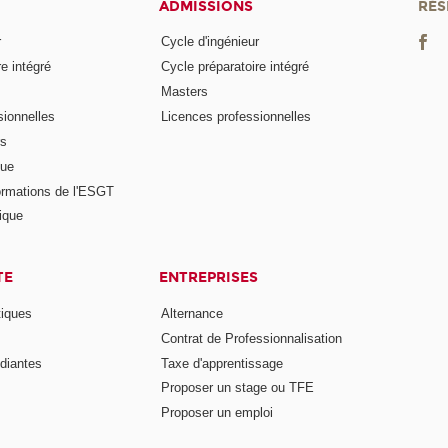
ADMISSIONS
RÉS
r
Cycle d'ingénieur
e intégré
Cycle préparatoire intégré
Masters
ionnelles
Licences professionnelles
rs
nue
ormations de l'ESGT
ique
TE
ENTREPRISES
tiques
Alternance
Contrat de Professionnalisation
diantes
Taxe d'apprentissage
Proposer un stage ou TFE
Proposer un emploi