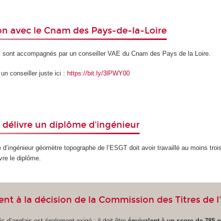
on avec le Cnam des Pays-de-la-Loire
E sont accompagnés par un conseiller VAE du Cnam des Pays de la Loire.
n conseiller juste ici :
https://bit.ly/3lPWY00
 délivre un diplôme d'ingénieur
e d’ingénieur géomètre topographe de l’ESGT doit avoir travaillé au moins troi
vre le diplôme.
t à la décision de la Commission des Titres de l
s d’anglais est également exigé : il doit être
équivalent à un score de 785 