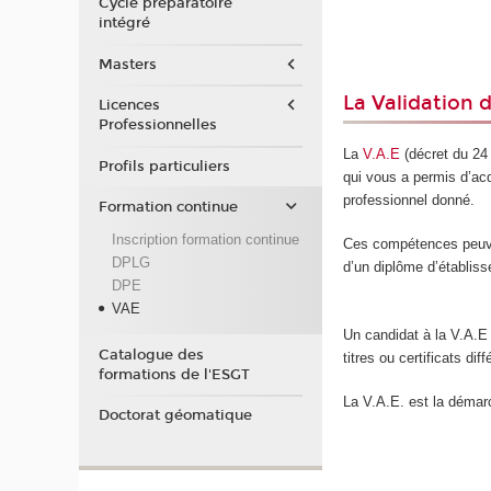
Cycle préparatoire
intégré
Masters
La Validation d
Licences
Professionnelles
La
V.A.E
(décret du 24 
Profils particuliers
qui vous a permis d’acq
professionnel donné.
Formation continue
Inscription formation continue
Ces compétences peuvent 
DPLG
d’un diplôme d’établis
DPE
VAE
Un candidat à la V.A.E
Catalogue des
titres ou certificats d
formations de l'ESGT
La V.A.E. est la démarc
Doctorat géomatique