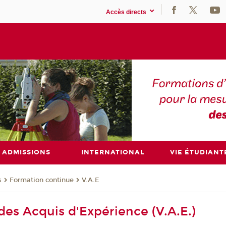
Accès directs
ADMISSIONS
INTERNATIONAL
VIE ÉTUDIANT
s
Formation continue
V.A.E
des Acquis d'Expérience (V.A.E.)