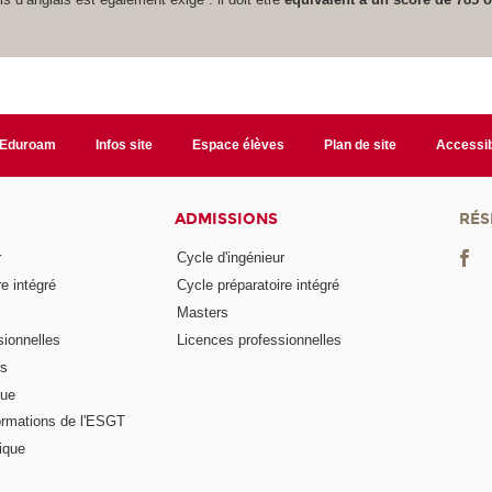
Eduroam
Infos site
Espace élèves
Plan de site
Accessib
ADMISSIONS
RÉS
r
Cycle d'ingénieur
e intégré
Cycle préparatoire intégré
Masters
ionnelles
Licences professionnelles
rs
nue
ormations de l'ESGT
ique