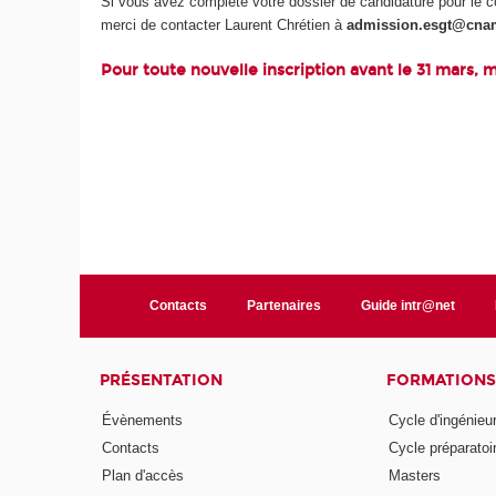
Si vous avez complété votre dossier de candidature pour le 
merci de contacter Laurent Chrétien à
admission.esgt@cnam
Pour toute nouvelle inscription avant le 31 mars,
Contacts
Partenaires
Guide intr@net
PRÉSENTATION
FORMATIONS
Évènements
Cycle d'ingénieu
Contacts
Cycle préparatoir
Plan d'accès
Masters