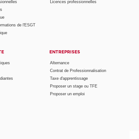
ionnelles
Licences professionnelles
rs
nue
ormations de l'ESGT
ique
TE
ENTREPRISES
tiques
Alternance
Contrat de Professionnalisation
diantes
Taxe d'apprentissage
Proposer un stage ou TFE
Proposer un emploi