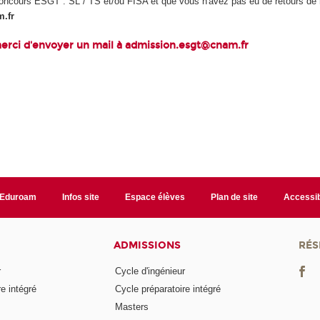
concours ESGT : SL / TS et/ou FISA et que vous n'avez pas eu de retours de n
.fr
 merci d'envoyer un mail à admission.esgt@cnam.fr
Eduroam
Infos site
Espace élèves
Plan de site
Accessib
ADMISSIONS
RÉS
r
Cycle d'ingénieur
e intégré
Cycle préparatoire intégré
Masters