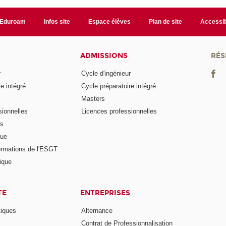
Eduroam
Infos site
Espace élèves
Plan de site
Accessib
ADMISSIONS
RÉS
r
Cycle d'ingénieur
e intégré
Cycle préparatoire intégré
Masters
ionnelles
Licences professionnelles
rs
nue
ormations de l'ESGT
ique
TE
ENTREPRISES
tiques
Alternance
Contrat de Professionnalisation