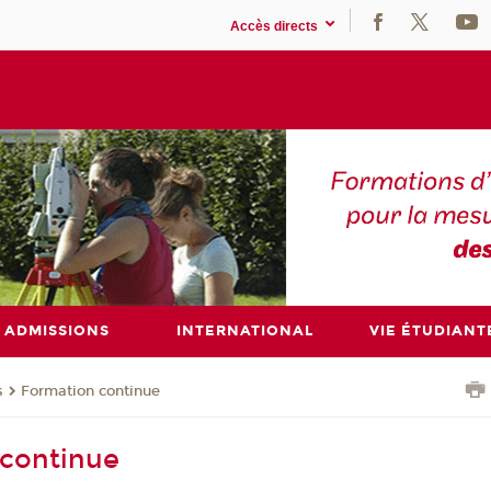
Accès directs
ADMISSIONS
INTERNATIONAL
VIE ÉTUDIANT
s
Formation continue
 continue