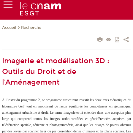
Recherche
Accueil
Imagerie et modélisation 3D :
Outils du Droit et de
l’Aménagement
À l’instar du programme 2, ce programme structurant investit les deux axes thématiques du
laboratoire GeF tout en mobilisant de façon équilibrée les compétences en géomatique,
aménagement-urbanisme et droit. Le terme imagerie est à entendre dans une acception plus
large qui comprend toutes les images ortho-rectifiées et géoréférencées acquises par
télédétection spatiale, aérienne et photogrammétrie, ainsi que les nuages de points obtenus
par des levers par scanner laser ou par corrélation dense d’images et les plans scannés. Les