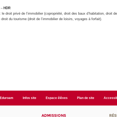
s - HDR
: le droit privé de l’immobilier (copropriété, droit des baux d’habitation, droit de
 droit du tourisme (droit de l’immobilier de loisirs, voyages à forfait).
Eduroam
Infos site
Espace élèves
Plan de site
Accessib
ADMISSIONS
RÉS