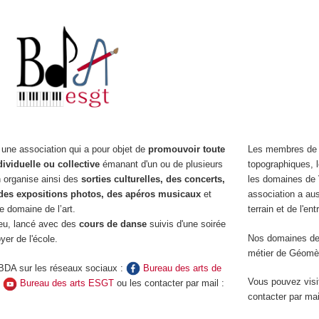
 une association qui a pour objet de
promouvoir toute
Les membres de
ndividuelle ou collective
émanant d'un ou de plusieurs
topographiques, l
n organise ainsi des
sorties culturelles, des concerts,
les domaines de 
des expositions photos, des apéros musicaux
et
association a au
le domaine de l’art.
terrain et de l'ent
peu, lancé avec des
cours de danse
suivis d'une soirée
Nos domaines de 
yer de l'école.
métier de Géomè
BDA sur les réseaux sociaux :
Bureau des arts de
Vous pouvez visit
t
Bureau des arts ESGT
ou les contacter par mail :
contacter par ma