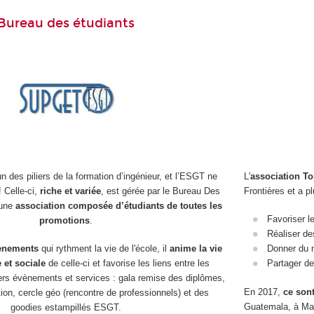
Bureau des étudiants
un des piliers de la formation d’ingénieur, et l’ESGT ne
L'
association T
! Celle-ci,
riche et variée
, est gérée par le Bureau Des
Frontières et a pl
 une
association composée d’étudiants de toutes les
Favoriser le
promotions
.
Réaliser de
vènements
qui rythment la vie de l'école, il
anime la vie
Donner du m
e et sociale
de celle-ci et favorise les liens entre les
Partager d
vers évènements et services : gala remise des diplômes,
En 2017,
ce sont
ion, cercle géo (rencontre de professionnels) et des
Guatemala, à Mad
goodies estampillés ESGT.