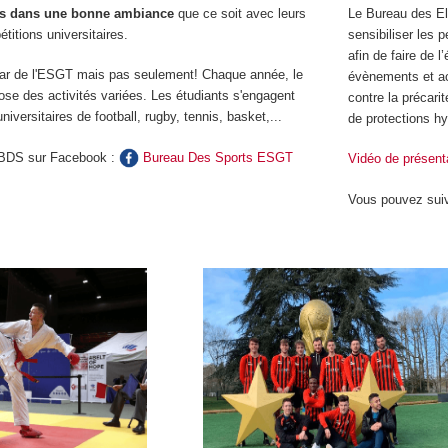
ts dans une bonne ambiance
que ce soit avec leurs
Le Bureau des El
itions universitaires.
sensibiliser les 
afin de faire de l
star de l'ESGT mais pas seulement! Chaque année, le
évènements et act
ose des activités variées. Les étudiants s'engagent
contre la précarit
iversitaires de football, rugby, tennis, basket,...
de protections hy
 BDS sur Facebook :
Bureau Des Sports ESGT
Vidéo de présent
Vous pouvez sui