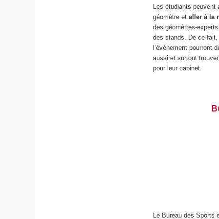
Les étudiants peuvent
a
géomètre et
aller à l
des géomètres-experts q
des stands. De ce fait,
l’évènement pourront dé
aussi et surtout trouve
pour leur cabinet.
B
Le Bureau des Sports e