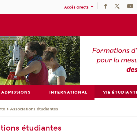
Accès directs
ADMISSIONS
INTERNATIONAL
VIE ÉTUDIANT
nte
Associations étudiantes
ations étudiantes