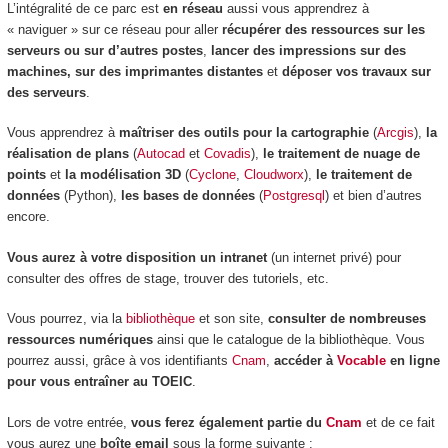
L’intégralité de ce parc est
en réseau
aussi vous apprendrez à
« naviguer » sur ce réseau pour aller
récupérer des ressources sur les
serveurs ou sur d’autres postes
,
lancer des impressions sur des
machines, sur des imprimantes distantes
et
déposer vos travaux sur
des serveurs
.
Vous apprendrez à
maîtriser des outils pour la cartographie
(
Arcgis
),
la
réalisation de plans
(
Autocad
et
Covadis
),
le traitement de nuage de
points
et
la modélisation 3D
(
Cyclone
,
Cloudworx
),
le traitement de
données
(Python),
les bases de données
(
Postgresql
) et bien d’autres
encore.
Vous aurez à votre disposition un intranet
(un internet privé) pour
consulter des offres de stage, trouver des tutoriels, etc.
Vous pourrez, via la
bibliothèque
et son site,
consulter de nombreuses
ressources numériques
ainsi que le catalogue de la bibliothèque. Vous
pourrez aussi, grâce à vos identifiants
Cnam
,
accéder à
Vocable
en ligne
pour vous entraîner au TOEIC
.
Lors de votre entrée,
vous ferez également partie du
Cnam
et de ce fait
vous aurez une
boîte email
sous la forme suivante :