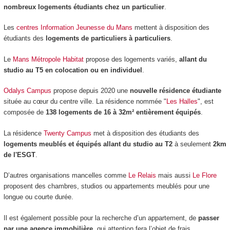
nombreux logements étudiants chez un particulier
.
Les
centres Information Jeunesse du Mans
mettent à disposition des
étudiants des
logements de particuliers à particuliers
.
Le
Mans Métropole Habitat
propose des logements variés,
allant du
studio au T5 en colocation ou en individuel
.
Odalys Campus
propose depuis 2020 une
nouvelle résidence étudiante
située au cœur du centre ville. La résidence nommée "
Les Halles
", est
composée de
138 logements de 16 à 32m² entièrement équipés
.
La résidence
Twenty Campus
met à disposition des étudiants des
logements meublés et équipés allant du studio au T2
à seulement
2km
de l'ESGT
.
D’autres organisations mancelles comme
Le Relais
mais aussi
Le Flore
proposent des chambres, studios ou appartements meublés pour une
longue ou courte durée.
Il est également possible pour la recherche d’un appartement, de
passer
par une agence immobilière
, qui attention fera l’objet de frais