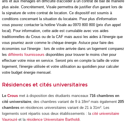
ans et aux ménages en difficulté d'accéder à un contrat de bail de manière 
plus aisée. Concrètement, Visale permettra de justifier d'un garant lors de 
la signature de votre contrat de location
. Ce dispositif est soumis à 
conditions concernant la situation du locataire
. Pour plus d'information 
vous pouvez contacter la hotline Visale au 0970 800 800 (prix d'un appel 
local). Pour information, cette aide est cumulable avec vos aides 
traditionnelles du Crous ou de la CAF mais aussi les aides à l'énergie que 
vous pourriez avoir comme le chèque énergie. Astuce pour faire des 
économies sur l'énergie : lors de votre arrivée dans un logement comparez 
les 
différents fournisseurs
 disponibles pour trouver le moins cher pour 
effectuer votre mise en service. Seront pris en compte la taille de votre 
logement, l'énergie utilisée et votre utilisation au quotidien pour calculer 
votre budget énergie mensuel.
Résidences et cités universitaires
Le
Crous
met à disposition des étudiants manceaux
716 chambres en
cité universitaire
, des chambres variant de 9 à 18m² mais également
205
chambres
en résidences universitaires variant de 21 à 31m². Les
logements sont répartis sous deux établissements : la
cité universitaire
Vaurouzé
et la
résidence Universitaire Bartholdi
.