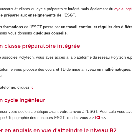
uveaux étudiants du cycle préparatoire intégré mais également du
cycle ingé
 se préparer aux enseignements de l'ESGT.
es formations
de l’ESGT passe par un
travail continu et régulier des diffé
, nous vous donnons
quelques conseils
.
en classe préparatoire intégrée
 associée Polytech, vous avez accès à la plateforme du réseau Polytech e.p
ateforme vous propose des cours et TD de mise à niveau en
mathématiques,
e
.
lateforme, cliquez
ici
en cycle ingénieur
forcer votre socle scientifique avant votre arrivée à l'ESGT. Pour cela vous a
ique / Topographie des concours ESGT rendez-vous >>
ICI
<<
r en anglais en vue d'atteindre le niveau B2