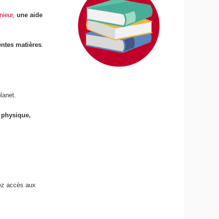
nieur
,
une aide
rentes matières
.
lanet.
 physique,
vez accès aux