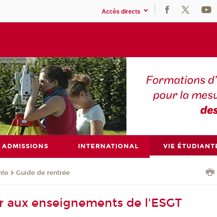
Accès directs
ADMISSIONS
INTERNATIONAL
VIE ÉTUDIANT
nte
Guide de rentrée
r aux enseignements de l'ESGT