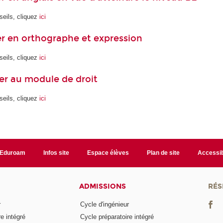
seils, cliquez
ici
r en orthographe et expression
seils, cliquez
ici
er au module de droit
seils, cliquez
ici
Eduroam
Infos site
Espace élèves
Plan de site
Accessib
ADMISSIONS
RÉS
r
Cycle d'ingénieur
e intégré
Cycle préparatoire intégré