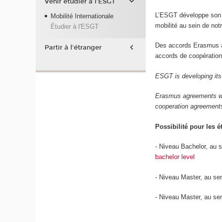
Venir étudier à l'ESGT
L’ESGT développe son a
Mobilité Internationale
mobilité au sein de not
Étudier à l'ESGT
Des accords Erasmus av
Partir à l'étranger
accords de coopération
ESGT is developing its 
Erasmus agreements wit
cooperation agreements
Possibilité pour les é
- Niveau Bachelor, au 
bachelor level
- Niveau Master, au se
- Niveau Master, au s