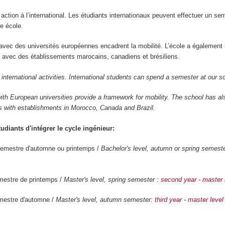
ction à l’international. Les étudiants internationaux peuvent effectuer un se
re école.
ec des universités européennes encadrent la mobilité. L’école a également
 avec des établissements marocains, canadiens et brésiliens.
international activities. International students can spend a semester at our s
h European universities provide a framework for mobility. The school has al
 with establishments in Morocco, Canada and Brazil.
tudiants d'intégrer le cycle ingénieur:
semestre d'automne ou printemps /
Bachelor's level, autumn or spring semest
mestre de printemps /
Master's level, spring semester :
second year - master 
emestre d'automne /
Master's level, autumn semester:
third year - master level