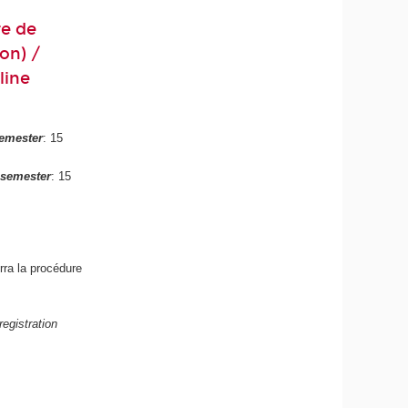
re de
on) /
line
emester
: 15
 semester
: 15
rra la procédure
egistration