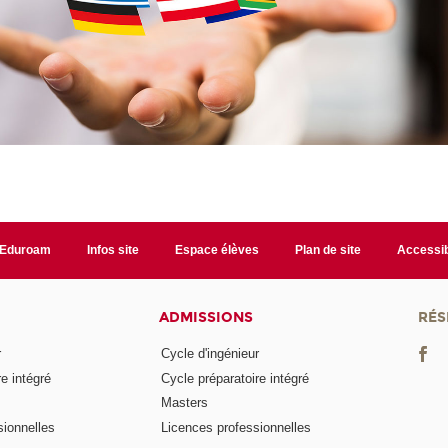
Eduroam
Infos site
Espace élèves
Plan de site
Accessib
ADMISSIONS
RÉS
r
Cycle d'ingénieur
e intégré
Cycle préparatoire intégré
Masters
ionnelles
Licences professionnelles