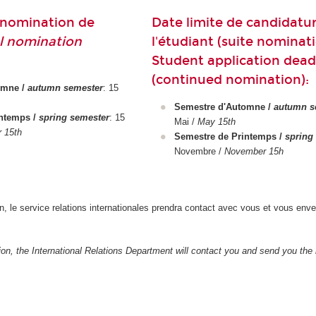
 nomination de
Date limite de candidatu
l nomination
l'étudiant (suite nominati
Student application dead
(continued nomination):
omne /
autumn semester
: 15
Semestre d'Automne /
autumn s
intemps /
spring semester
: 15
Mai /
May 15th
 15th
Semestre de Printemps /
spring
Novembre /
November 15h
n, le service relations internationales prendra contact avec vous et vous enve
on, the International Relations Department will contact you and send you the r