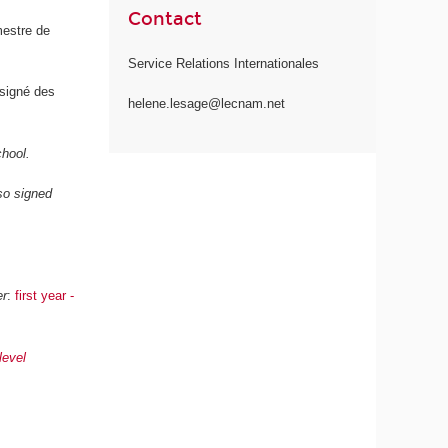
Contact
mestre de
Service Relations Internationales
 signé des
helene.lesage@lecnam.net
chool.
so signed
er
:
first year -
level