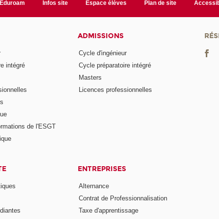
Eduroam
Infos site
Espace élèves
Plan de site
Accessib
ADMISSIONS
RÉS
r
Cycle d'ingénieur
e intégré
Cycle préparatoire intégré
Masters
ionnelles
Licences professionnelles
rs
nue
ormations de l'ESGT
ique
TE
ENTREPRISES
tiques
Alternance
Contrat de Professionnalisation
diantes
Taxe d'apprentissage