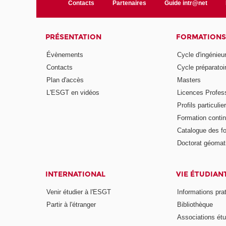
Contacts
Partenaires
Guide intr@net
PRÉSENTATION
FORMATIONS
Évènements
Cycle d'ingénieu
Contacts
Cycle préparatoir
Plan d'accès
Masters
L'ESGT en vidéos
Licences Profess
Profils particulie
Formation conti
Catalogue des f
Doctorat géomat
INTERNATIONAL
VIE ÉTUDIAN
Venir étudier à l'ESGT
Informations pra
Partir à l'étranger
Bibliothèque
Associations étu