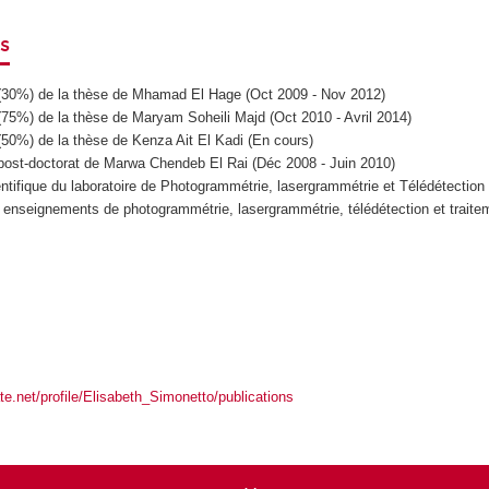
s
30%) de la thèse de Mhamad El Hage (Oct 2009 - Nov 2012)
75%) de la thèse de Maryam Soheili Majd (Oct 2010 - Avril 2014)
50%) de la thèse de Kenza Ait El Kadi (En cours)
ost-doctorat de Marwa Chendeb El Rai (Déc 2008 - Juin 2010)
tifique du laboratoire de Photogrammétrie, lasergrammétrie et Télédétection
 enseignements de photogrammétrie, lasergrammétrie, télédétection et traite
e.net/profile/Elisabeth_Simonetto/publications