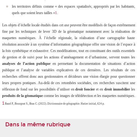
les territoires définis comme «
des espaces spatialisés, appropriés par les habitants,
quels que soient leurs tailles
»
1
.
Les objets d’échelle locale étudiés dans cet axe peuvent être modélisés de façon extrêmement
fine par les techniques de lever 3D de la géomatique notamment avec la réalisation de
maquettes numériques. À l’échelle régionale, la réalisation d’une cartographie haute
résolution associée à un système d’information géographique offre une vision de l’espace à
la fois synthétique et exhaustive. Ces modélisations, tout en constituant des outils essentiels
de gestion et de suivi pour les actions d’aménagement et d’urbanisme, servent toutes les
analyses de l’action publique
en permettant la documentation de situations d’action
publique et l’analyse de variables explicatives de ces dernières. Les résultats de ces
recherches offrent donc aux gestionnaires et décideurs une vision élargie pour questionner
leurs propres pratiques. Au-delà de ces retombées sociétales, ces recherches suscitent une
réflexion de fond sur les possibilités d’utiliser en
droit foncier
et en
droit immobilier
les
produits de la géomatique
comme les images de télédétection et les maquettes numériques.
1
Baud P., Bourgeat S., Bras C. (2022). Dictionnaire de géographie. Hatier initial, 624 p.
Dans la même rubrique