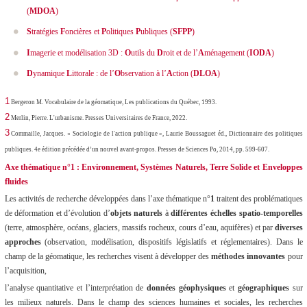
(
MDOA
)
S
tratégies
F
oncières et
P
olitiques
P
ubliques (
SFPP
)
I
magerie et modélisation 3D :
O
utils du
D
roit et de l’
A
ménagement (
IODA
)
D
ynamique
L
ittorale : de l’
O
bservation à l’
A
ction (
DLOA
)
1
Bergeron M. Vocabulaire de la géomatique, Les publications du Québec, 1993.
2
Merlin, Pierre. L'urbanisme. Presses Universitaires de France, 2022.
3
Commaille, Jacques. « Sociologie de l'action publique », Laurie Boussaguet éd., Dictionnaire des politiques
publiques. 4e édition précédée d’un nouvel avant-propos. Presses de Sciences Po, 2014, pp. 599-607.
Axe thématique n°1 : Environnement, Systèmes Naturels, Terre Solide et Enveloppes
fluides
Les activités de recherche développées dans l’axe thématique n°
1
traitent des problématiques
de déformation et d’évolution d’
objets naturels
à
différentes échelles
spatio-temporelles
(terre, atmosphère, océans, glaciers, massifs rocheux, cours d’eau, aquifères) et par
diverses
approches
(observation, modélisation, dispositifs législatifs et réglementaires). Dans le
champ de la géomatique, les recherches visent à développer des
méthodes innovantes
pour
l’acquisition,
l’analyse quantitative et l’interprétation de
données géophysiques
et
géographiques
sur
les milieux naturels. Dans le champ des sciences humaines et sociales, les recherches