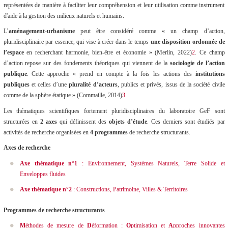
représentées de manière à faciliter leur compréhension et leur utilisation comme instrument
d'aide à la gestion des milieux naturels et humains.
L’
aménagement-urbanisme
peut être considéré comme «
un champ d’action,
pluridisciplinaire par essence, qui vise à créer dans le temps
une disposition ordonnée de
l’espace
en recherchant harmonie, bien-être et économie
» (Merlin, 2022)
2
. Ce champ
d’action repose sur des fondements théoriques qui viennent de la
sociologie de l’action
publique
. Cette approche «
prend en compte à la fois les actions des
institutions
publiques
et celles d’une
pluralité d’acteurs
, publics et privés, issus de la société civile
comme de la sphère étatique
» (Commaille, 2014)
3
.
Les thématiques scientifiques fortement pluridisciplinaires du laboratoire GeF sont
structurées en
2 axes
qui définissent des
objets d’étude
. Ces derniers sont étudiés par
activités de recherche organisées en
4 programmes
de recherche structurants.
Axes de recherche
Axe thématique n°1
: Environnement, Systèmes Naturels, Terre Solide et
Enveloppes fluides
Axe thématique n°2
: Constructions, Patrimoine, Villes & Territoires
Programmes de recherche structurants
M
éthodes de mesure de
D
éformation :
O
ptimisation et
A
pproches innovantes