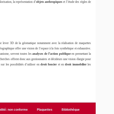
orisation, la représentation d’
objets anthropiques
et l’étude des règles de
 de lever 3D de la géomatique notamment avec la réalisation de maquettes
ographique offre une vision de l’espace à la fois synthétique et exhaustive.
banisme, servent toutes les
analyses de l’action publique
en permettant la
echerches offrent donc aux gestionnaires et décideurs une vision élargie pour
sur les possibilités d’utiliser en
droit foncier
et en
droit immobilier
les
ilité: non conforme
Plaquettes
Bibliothèque