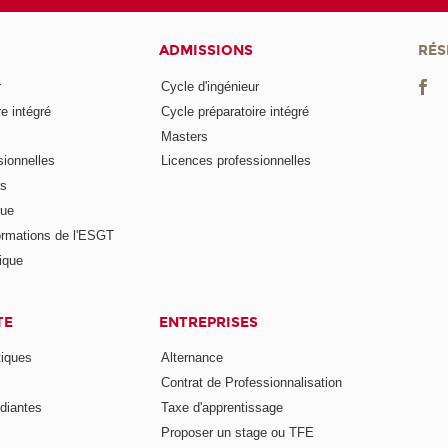
ADMISSIONS
RÉS
r
Cycle d'ingénieur
e intégré
Cycle préparatoire intégré
Masters
ionnelles
Licences professionnelles
rs
nue
ormations de l'ESGT
ique
TE
ENTREPRISES
tiques
Alternance
Contrat de Professionnalisation
diantes
Taxe d'apprentissage
Proposer un stage ou TFE