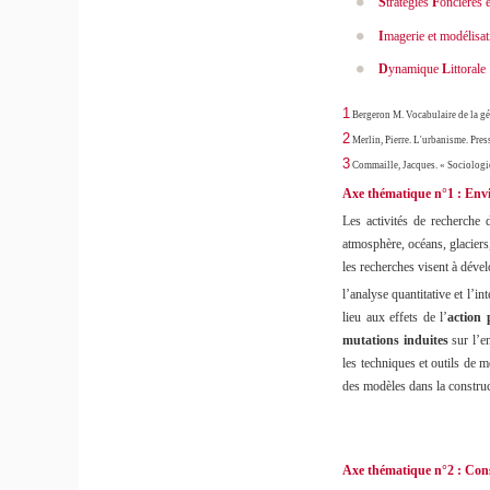
S
tratégies
F
oncières 
I
magerie et modélisa
D
ynamique
L
ittorale 
1
Bergeron M. Vocabulaire de la g
2
Merlin, Pierre. L'urbanisme. Pres
3
Commaille, Jacques. « Sociologie
Axe thématique n°1 : Envi
Les activités de recherche
atmosphère, océans, glaciers
les recherches visent à déve
l’analyse quantitative et l’in
lieu aux effets de l’
action
mutations induites
sur l’e
les techniques et outils de m
des modèles dans la construct
Axe thématique n°2 : Const