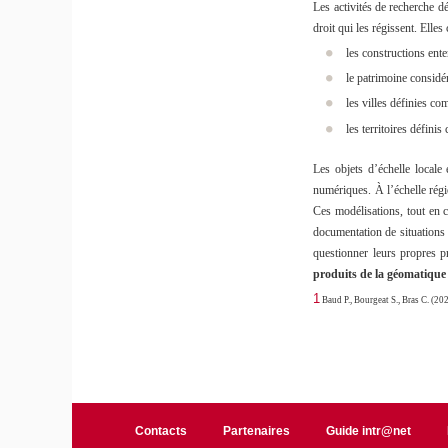
Les activités de recherche dé
droit qui les régissent. Elle
les constructions ent
le patrimoine considé
les villes définies co
les territoires défin
Les objets d’échelle local
numériques. À l’échelle régi
Ces modélisations, tout en c
documentation de situations 
questionner leurs propres pr
produits de la géomatique
1
Baud P., Bourgeat S., Bras C. (202
Contacts
Partenaires
Guide intr@net