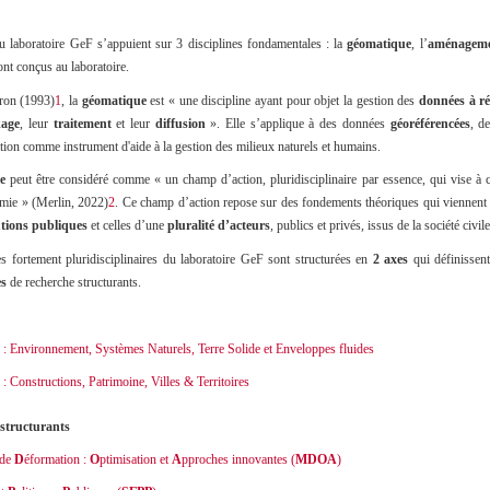
du laboratoire GeF s’appuient sur 3 disciplines fondamentales : la
géomatique
, l’
aménagem
ont conçus au laboratoire.
eron (1993)
1
, la
géomatique
est «
une discipline ayant pour objet la gestion des
données à ré
kage
, leur
traitement
et leur
diffusion
»
.
Elle s’applique à des données
géoréférencées
, d
ation comme instrument d'aide à la gestion des milieux naturels et humains.
me
peut être considéré comme «
un champ d’action, pluridisciplinaire par essence, qui vise à
omie
» (Merlin, 2022)
2
. Ce champ d’action repose sur des fondements théoriques qui viennent
utions publiques
et celles d’une
pluralité d’acteurs
, publics et privés, issus de la société civ
es fortement pluridisciplinaires du laboratoire GeF sont structurées en
2 axes
qui définissen
es
de recherche structurants.
: Environnement, Systèmes Naturels, Terre Solide et Enveloppes fluides
: Constructions, Patrimoine, Villes & Territoires
structurants
 de
D
éformation :
O
ptimisation et
A
pproches innovantes (
MDOA
)