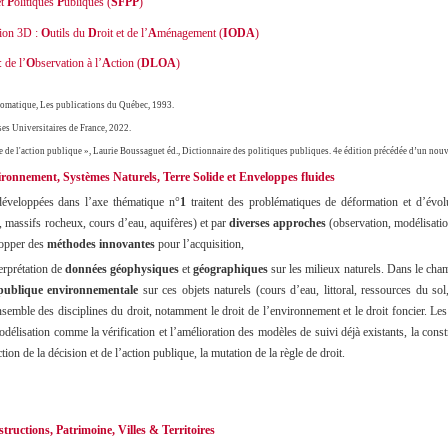
et
P
olitiques
P
ubliques (
SFPP
)
tion 3D :
O
utils du
D
roit et de l’
A
ménagement (
IODA
)
: de l’
O
bservation à l’
A
ction (
DLOA
)
éomatique, Les publications du Québec, 1993.
ses Universitaires de France, 2022.
 de l'action publique », Laurie Boussaguet éd., Dictionnaire des politiques publiques. 4e édition précédée d’un nouv
ronnement, Systèmes Naturels, Terre Solide et Enveloppes fluides
 développées dans l’axe thématique n°
1
traitent des problématiques de déformation et d’évol
, massifs rocheux, cours d’eau, aquifères) et par
diverses approches
(observation, modélisation
lopper des
méthodes innovantes
pour l’acquisition,
terprétation de
données géophysiques
et
géographiques
sur les milieux naturels. Dans le cham
 publique environnementale
sur ces objets naturels (cours d’eau, littoral, ressources du so
nsemble des disciplines du droit, notamment le droit de
l’environnement et le droit foncier. Le
odélisation comme la vérification et l’amélioration des modèles de suivi déjà existants, la const
ion de la décision et de l’action publique, la mutation de la règle de droit.
ructions, Patrimoine, Villes & Territoires