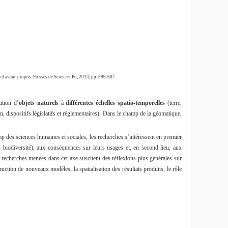
el avant-propos. Presses de Sciences Po, 2014, pp. 599-607.
ution d’
objets naturels
à
différentes échelles
spatio-temporelles
(terre,
, dispositifs législatifs et réglementaires). Dans le champ de la géomatique,
p des sciences humaines et sociales, les recherches s’intéressent en premier
l, biodiversité), aux conséquences sur leurs usages et, en second lieu, aux
s recherches menées dans cet axe suscitent des réflexions plus générales sur
ruction de nouveaux modèles, la spatialisation des résultats produits, le rôle