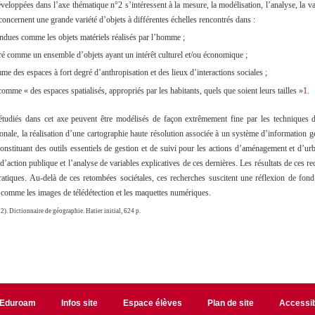
veloppées dans l’axe thématique n°2 s’intéressent à la mesure, la modélisation, l’analyse, la val
s concernent une grande variété d’objets à différentes échelles rencontrés dans :
endues comme les objets matériels réalisés par l’homme ;
ré comme un ensemble d’objets ayant un intérêt culturel et/ou économique ;
mme des espaces à fort degré d’anthropisation et des lieux d’interactions sociales ;
is comme «
des espaces spatialisés, appropriés par les habitants, quels que soient leurs tailles
»
1
.
e étudiés dans cet axe peuvent être modélisés de façon extrêmement fine par les techniques
onale, la réalisation d’une cartographie haute résolution associée à un système d’information gé
onstituant des outils essentiels de gestion et de suivi pour les actions d’aménagement et d’ur
d’action publique et l’analyse de variables explicatives de ces dernières. Les résultats de ces r
atiques. Au-delà de ces retombées sociétales, ces recherches suscitent une réflexion de fond 
comme les images de télédétection et les maquettes numériques.
2). Dictionnaire de géographie. Hatier initial, 624 p.
Eduroam
Infos site
Espace élèves
Plan de site
Accessib