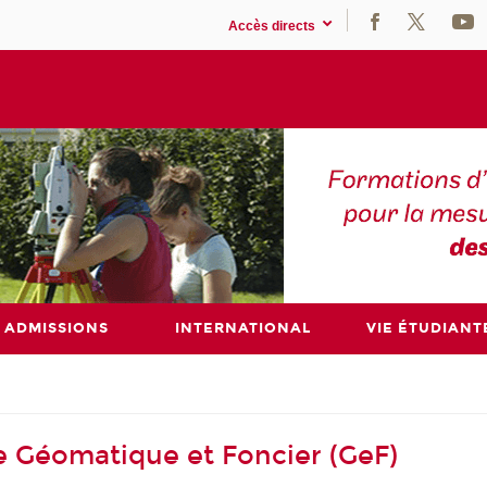
Accès directs
ADMISSIONS
INTERNATIONAL
VIE ÉTUDIANT
e Géomatique et Foncier (GeF)