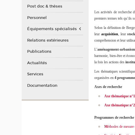
Post doc & thèses
Les activités de recherche 
Personnel
premiers termes tels qu’ils s
Selon la définition de Berg
Équipements spécialisés
leur
acquisition
, leur
stoc
Relations extérieures
compréhension et leur utilis
L’
aménagement-urbanis
Publications
harmonie, bien-être et écon
la fois les actions des
instit
Actualités
Les thématiques scientifiqu
Services
organisées en
4 programm
Documentation
Axes de recherche
Axe thématique n°1
Axe thématique n°2
Programmes de recherche 
M
éthodes de mesure